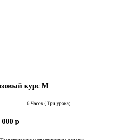
азовый курс М
6 Часов ( Три урока)
 000 р