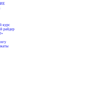
НИЕ
к
 курс
й райдер
ё»
ингу
икаты