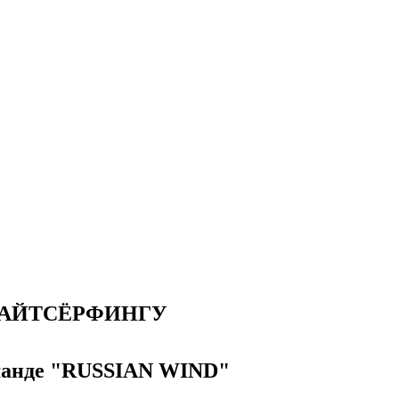
КАЙТСЁРФИНГУ
манде "RUSSIAN WIND"