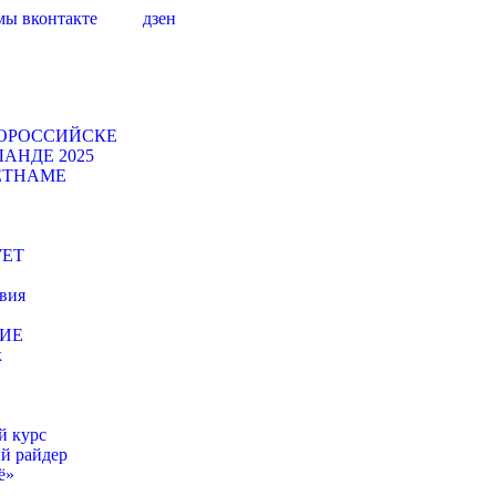
мы вконтакте
дзен
ВОРОССИЙСКЕ
АНДЕ 2025
ЕТНАМЕ
УЕТ
вия
НИЕ
к
 курс
й райдер
ё»