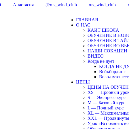
й
Анастасия
@rus_wind_club
rus_wind_club
ГЛАВНАЯ
О НАС
КАЙТ ШКОЛА
ОБУЧЕНИЕ В НО
ОБУЧЕНИЕ В ТАЙЛ
ОБУЧЕНИЕ ВО ВЬ
НАШИ ЛОКАЦИИ
ВИДЕО
Когда не дует
КОГДА НЕ Д
Вейкбординг
Вело-путешест
ЦЕНЫ
ЦЕНЫ НА ОБУЧЕ
XS — Пробный уро
S — Экспресс курс
M — Базовый курс
L — Полный курс
XL — Максимальный
XXL — Продвинуты
Урок «Вспомнить вс
Обучение вингу