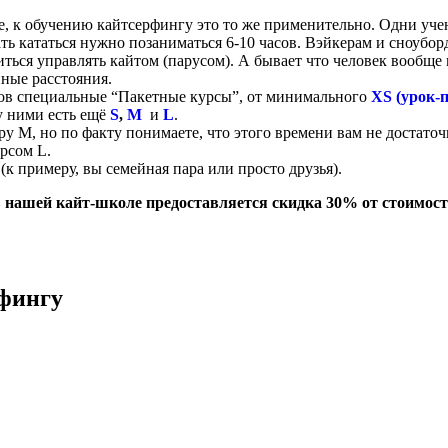
е, к обучению кайтсерфингу это то же применительно. Одни уче
ь кататься нужно позаниматься 6-10 часов. Вэйкерам и сноуборд
иться управлять кайтом (парусом). А бывает что человек вообще 
ные расстояния.
ов специальные “Пакетные курсы”, от минимального
XS (урок-
у ними есть ещё
S
,
M
и
L
.
 М, но по факту понимаете, что этого времени вам не достаточ
рсом L.
к примеру, вы семейная пара или просто друзья).
, в нашей кайт-школе предоставляется скидка 30% от стоимос
фингу